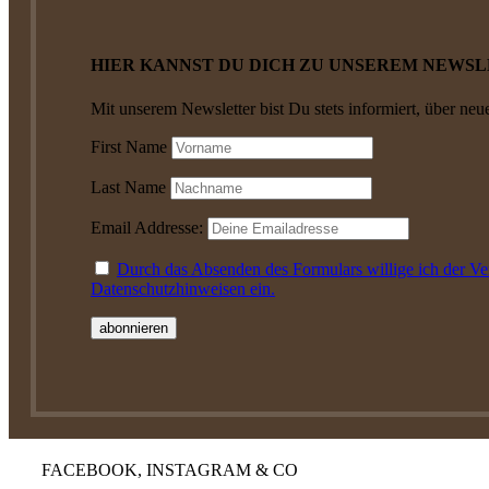
HIER KANNST DU DICH ZU UNSEREM NEWS
Mit unserem Newsletter bist Du stets informiert, über neu
First Name
Last Name
Email Addresse:
Durch das Absenden des Formulars willige ich der V
Datenschutzhinweisen ein.
FACEBOOK, INSTAGRAM & CO