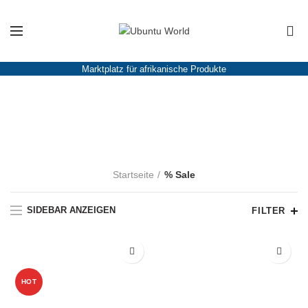
Jetzt
20% Rabatt
auf
Kinderkleidung
und
Accessoirs
- Gutschein Code:
SUMMER2026
0
Marktplatz für afrikanische Produkte
% Sale
KATEGORIEN
Startseite
% Sale
SIDEBAR ANZEIGEN
FILTER
-12%
-17%
HOT