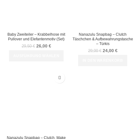
Baby Zweiteiler – Krabbelhose mit
Nanazulu Snapbag – Clutch
Pullover und Elefantenmotiv (Set)
Täschchen & Aufbewahrungstasche
– Türkis
26,00
€
29,50
€
24,00
€
29,00
€
AUSFÜHRUNG WÄHLEN
IN DEN WARENKORB
-17%
Nanazulu Snapbag – Clutch, Make