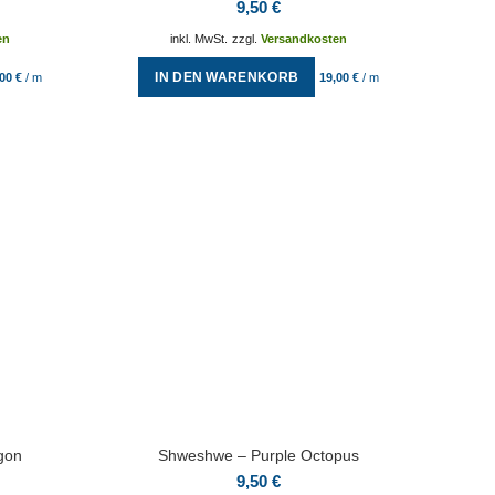
9,50
€
en
inkl. MwSt.
zzgl.
Versandkosten
IN DEN WARENKORB
,00
€
/
m
19,00
€
/
m
gon
Shweshwe – Purple Octopus
9,50
€