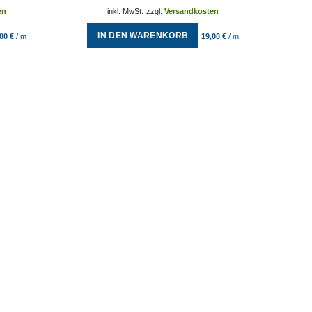
en
inkl. MwSt.
zzgl.
Versandkosten
IN DEN WARENKORB
,00
€
/
m
19,00
€
/
m