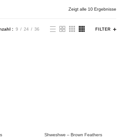
Zeigt alle 10 Ergebnisse
nzahl
9
24
36
FILTER
s
Shweshwe – Brown Feathers