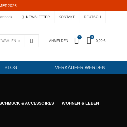
MMER2026
acebook
NEWSLETTER
KONTAKT
DEUTSCH
0
0
E WÄHLEN
ANMELDEN
0,00
€
BLOG
VERKÄUFER WERDEN
SCHMUCK & ACCESSOIRES
WOHNEN & LEBEN