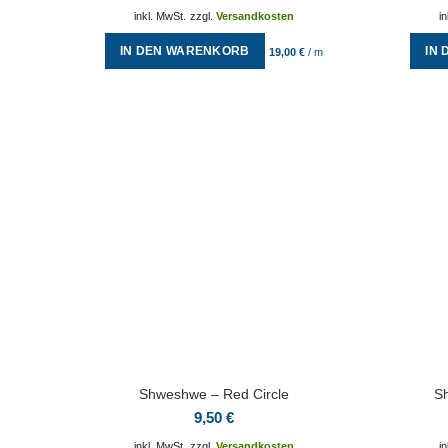
inkl. MwSt.
zzgl.
Versandkosten
i
IN DEN WARENKORB
IN
19,00
€
/
m
Shweshwe – Red Circle
Sh
9,50
€
inkl. MwSt.
zzgl.
Versandkosten
i