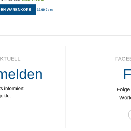
 DEN WARENKORB
19,00
€
/
m
KTUELL
FACE
nmelden
F
s informiert,
Folge 
ekte.
Worl