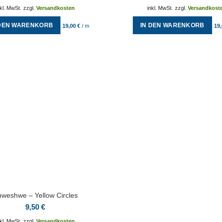
nkl. MwSt.
zzgl.
Versandkosten
inkl. MwSt.
zzgl.
Versandkost
 DEN WARENKORB
IN DEN WARENKORB
19,00
€
/
m
19
weshwe – Yellow Circles
9,50
€
nkl. MwSt.
zzgl.
Versandkosten