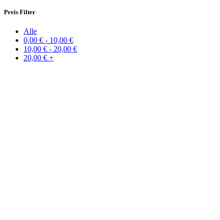
Preis Filter
Alle
0,00
€
-
10,00
€
10,00
€
-
20,00
€
20,00
€
+